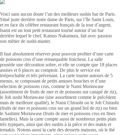
Voici sans aucun doute l’un des meilleurs sushis bar de Paris.
Situé juste derrière notre dame de Paris, sur l’île Saint Louis,
et en face du célèbre restaurant français de la tour d’argent,
Isami est un tout petit restaurant tourné autour d’un bar
derrière lequel le chef, Katsuo Nakamura, fait avec passion
son métier de sushi-master.
Il faut absolument réserver pour pouvoir profiter d’une carte
de poissons crus d’une remarquable fraicheur. La salle
possède une décoration sobre, et elle ne compte que 18 places
assises et 6 places au comptoir. De plus le service est
irréprochable et très prévenant. La carte tourne autours de 5
menus, se composant de petits amuses bouches et d’une
sélection de poissons crus, comme le Nami Moriawase
(assortiment de fruits de mer et de poissons sur canapé de riz),
le Joh sushi Moriawase (une assortiment comme le précédent
mais de meilleure qualité), le Nami Chirashi ou le Joh Chirashi
(fruits de mer et poissons crus sur un grand bol de riz) ou bien
le Sashimi Moriawase (fruits de mer et poissons crus en fines
lamelles). Mais la carte compte aussi de nombreux petits plats
très typiques, ainsi que des sushis à la pièce et des makis et
temakis. Notons aussi la carte des desserts maisons, où le thé