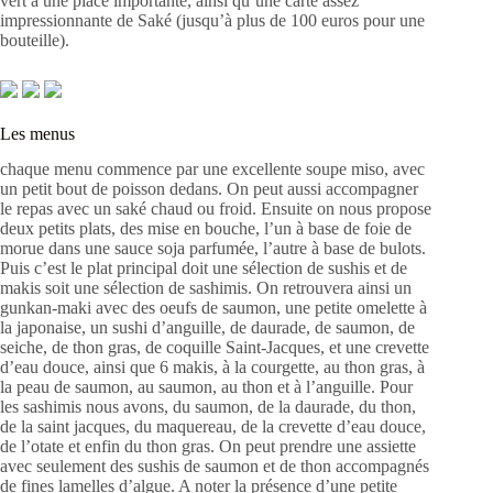
vert a une place importante, ainsi qu’une carte assez
impressionnante de Saké (jusqu’à plus de 100 euros pour une
bouteille).
Les menus
chaque menu commence par une excellente soupe miso, avec
un petit bout de poisson dedans. On peut aussi accompagner
le repas avec un saké chaud ou froid. Ensuite on nous propose
deux petits plats, des mise en bouche, l’un à base de foie de
morue dans une sauce soja parfumée, l’autre à base de bulots.
Puis c’est le plat principal doit une sélection de sushis et de
makis soit une sélection de sashimis. On retrouvera ainsi un
gunkan-maki avec des oeufs de saumon, une petite omelette à
la japonaise, un sushi d’anguille, de daurade, de saumon, de
seiche, de thon gras, de coquille Saint-Jacques, et une crevette
d’eau douce, ainsi que 6 makis, à la courgette, au thon gras, à
la peau de saumon, au saumon, au thon et à l’anguille. Pour
les sashimis nous avons, du saumon, de la daurade, du thon,
de la saint jacques, du maquereau, de la crevette d’eau douce,
de l’otate et enfin du thon gras. On peut prendre une assiette
avec seulement des sushis de saumon et de thon accompagnés
de fines lamelles d’algue. A noter la présence d’une petite